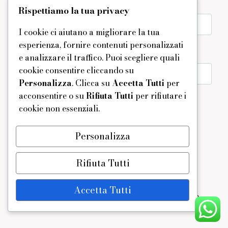
Rispettiamo la tua privacy
Email
*
I cookie ci aiutano a migliorare la tua
esperienza, fornire contenuti personalizzati
e analizzare il traffico. Puoi scegliere quali
cookie consentire cliccando su
Sito web
Personalizza
. Clicca su
Accetta Tutti
per
acconsentire o su
Rifiuta Tutti
per rifiutare i
Salva il mio nome, email e sito web in questo
cookie non essenziali.
browser per la prossima volta che commento.
Personalizza
Rifiuta Tutti
Accetta Tutti
© 2026 - Tema WordPress di
Kadence WP