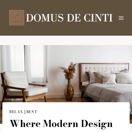
Salta
al
contenuto
RELAX
|
REST
Where Modern Design