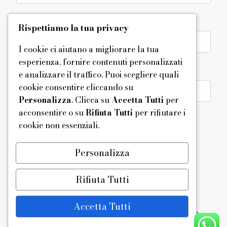
Rispettiamo la tua privacy
Email
*
I cookie ci aiutano a migliorare la tua
esperienza, fornire contenuti personalizzati
e analizzare il traffico. Puoi scegliere quali
cookie consentire cliccando su
Sito web
Personalizza
. Clicca su
Accetta Tutti
per
acconsentire o su
Rifiuta Tutti
per rifiutare i
Salva il mio nome, email e sito web in questo
cookie non essenziali.
browser per la prossima volta che commento.
Personalizza
Rifiuta Tutti
Accetta Tutti
© 2026 - Tema WordPress di
Kadence WP