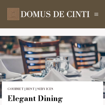
Salta
al
contenuto
GOURMET
|
REST
|
SERVICES
Elegant Dining