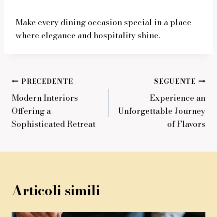
Make every dining occasion special in a place
where elegance and hospitality shine.
Navigazione
PRECEDENTE
SEGUENTE
Modern Interiors
Experience an
articoli
Offering a
Unforgettable Journey
Sophisticated Retreat
of Flavors
Articoli simili