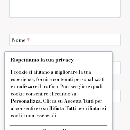
Nome
*
Rispettiamo la tua privacy
Email
*
I cookie ci aiutano a migliorare la tua
esperienza, fornire contenuti personalizzati
e analizzare il traffico. Puoi scegliere quali
cookie consentire cliccando su
Sito web
Personalizza
. Clicca su
Accetta Tutti
per
acconsentire o su
Rifiuta Tutti
per rifiutare i
Salva il mio nome, email e sito web in questo
cookie non essenziali.
browser per la prossima volta che commento.