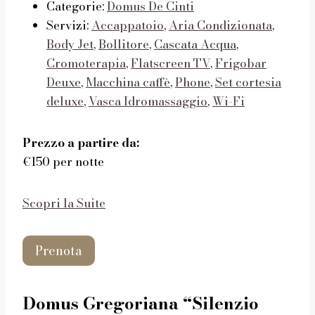
Categorie:
Domus De Cinti
Servizi:
Accappatoio
,
Aria Condizionata
,
Body Jet
,
Bollitore
,
Cascata Acqua
,
Cromoterapia
,
Flatscreen TV
,
Frigobar
Deuxe
,
Macchina caffè
,
Phone
,
Set cortesia
deluxe
,
Vasca Idromassaggio
,
Wi-Fi
Prezzo a partire da:
€150 per notte
Scopri la Suite
Prenota
Domus Gregoriana “Silenzio