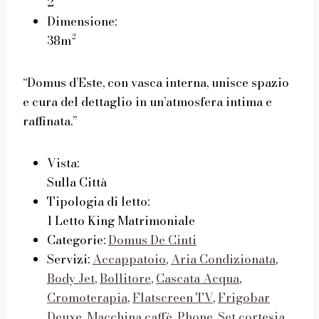
2
Dimensione:
38m²
“Domus d’Este, con vasca interna, unisce spazio
e cura del dettaglio in un’atmosfera intima e
raffinata.”
Vista:
Sulla Città
Tipologia di letto:
1 Letto King Matrimoniale
Categorie:
Domus De Cinti
Servizi:
Accappatoio
,
Aria Condizionata
,
Body Jet
,
Bollitore
,
Cascata Acqua
,
Cromoterapia
,
Flatscreen TV
,
Frigobar
Deuxe
,
Macchina caffè
,
Phone
,
Set cortesia