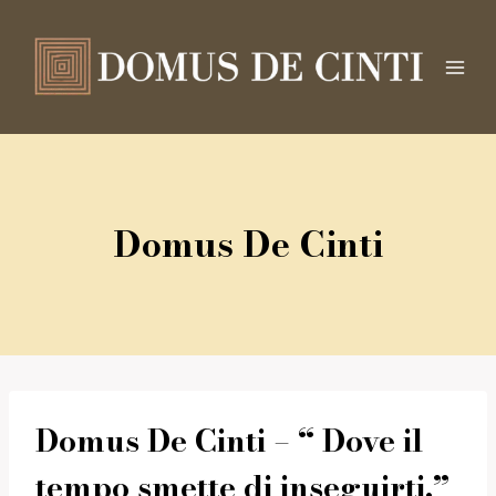
Salta
al
contenuto
Domus De Cinti
Domus De Cinti – “ Dove il
tempo smette di inseguirti.”