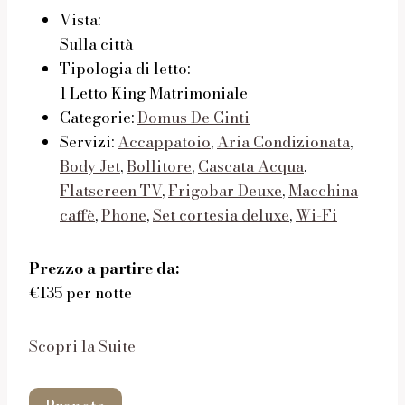
Vista:
Sulla città
Tipologia di letto:
1 Letto King Matrimoniale
Categorie:
Domus De Cinti
Servizi:
Accappatoio
,
Aria Condizionata
,
Body Jet
,
Bollitore
,
Cascata Acqua
,
Flatscreen TV
,
Frigobar Deuxe
,
Macchina
caffè
,
Phone
,
Set cortesia deluxe
,
Wi-Fi
Prezzo a partire da:
€135 per notte
Scopri la Suite