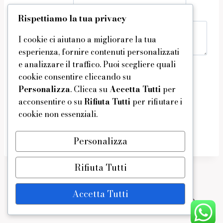
Scrivici cosa stai cercando
Rispettiamo la tua privacy
I cookie ci aiutano a migliorare la tua
esperienza, fornire contenuti personalizzati
e analizzare il traffico. Puoi scegliere quali
Il tuo Telefono *
cookie consentire cliccando su
Personalizza
. Clicca su
Accetta Tutti
per
acconsentire o su
Rifiuta Tutti
per rifiutare i
cookie non essenziali.
Invia messaggio
Personalizza
Rifiuta Tutti
Accetta Tutti
© 2026 - Tema WordPress di
Kadence WP