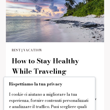
REST
|
VACATION
How to Stay Healthy
While Traveling
Di
domus
29/08/2019
Reading Time:
1
minute
Rispettiamo la tua privacy
It can be challenging to stay healthy while
I cookie ci aiutano a migliorare la tua
on vacation. You’re likely adjusting to a new
esperienza, fornire contenuti personalizzati
time zone and eating several meals out.
e analizzare il traffico. Puoi scegliere quali