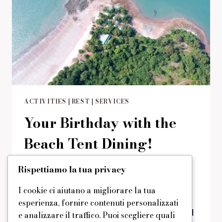
ACTIVITIES
|
REST
|
SERVICES
Your Birthday with the
Beach Tent Dining!
Di
domus
29/08/2019
Reading Time:
2
minutes
Rispettiamo la tua privacy
A special offer for those who want to
I cookie ci aiutano a migliorare la tua
celebrate a birthday at the beach – if you
esperienza, fornire contenuti personalizzati
love the sound of the sea, the live music and
e analizzare il traffico. Puoi scegliere quali