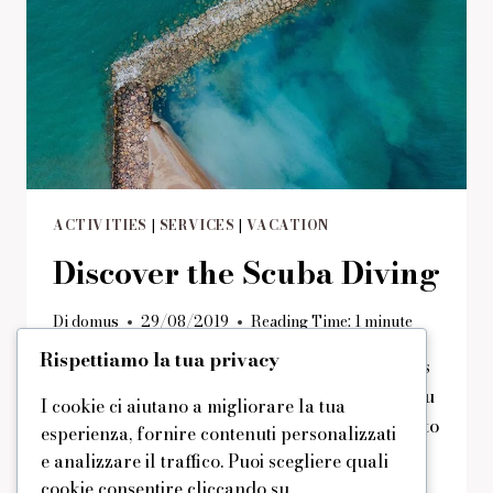
ACTIVITIES
|
SERVICES
|
VACATION
Discover the Scuba Diving
Di
domus
29/08/2019
Reading Time:
1
minute
Rispettiamo la tua privacy
Scuba diving is always so much fun! This is
one from our activities that we propose you
I cookie ci aiutano a migliorare la tua
– unique great chance to dive in all senses to
esperienza, fornire contenuti personalizzati
the underwater world and fully immerse
e analizzare il traffico. Puoi scegliere quali
into extraordinary atmosphere. Swimming
cookie consentire cliccando su