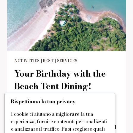
ACTIVITIES
|
REST
|
SERVICES
Your Birthday with the
Beach Tent Dining!
Di
domus
29/08/2019
Reading Time:
2
minutes
Rispettiamo la tua privacy
A special offer for those who want to
I cookie ci aiutano a migliorare la tua
celebrate a birthday at the beach – if you
esperienza, fornire contenuti personalizzati
love the sound of the sea, the live music and
e analizzare il traffico. Puoi scegliere quali